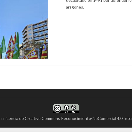
decapitado en 1491 por defender lo
aragonés.
una
licencia de Creative Commons Reconocimiento-NoComercial 4.0 Inte