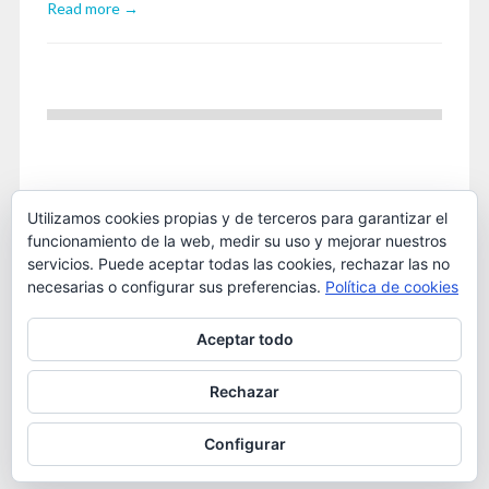
Read more →
Utilizamos cookies propias y de terceros para garantizar el
funcionamiento de la web, medir su uso y mejorar nuestros
servicios. Puede aceptar todas las cookies, rechazar las no
necesarias o configurar sus preferencias.
Política de cookies
Este obra está bajo una
licencia de Creative Commons
Aceptar todo
Reconocimiento-NoComercial 4.0 Internacional
. 2016
OSTA
Rechazar
Configurar