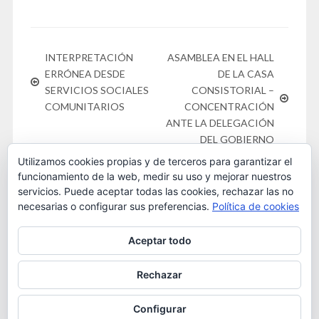
INTERPRETACIÓN
ASAMBLEA EN EL HALL
ERRÓNEA DESDE
DE LA CASA
SERVICIOS SOCIALES
CONSISTORIAL –
COMUNITARIOS
CONCENTRACIÓN
ANTE LA DELEGACIÓN
DEL GOBIERNO
Utilizamos cookies propias y de terceros para garantizar el
funcionamiento de la web, medir su uso y mejorar nuestros
servicios. Puede aceptar todas las cookies, rechazar las no
necesarias o configurar sus preferencias.
Política de cookies
Este obra está bajo una
licencia de Creative Commons
Aceptar todo
Reconocimiento-NoComercial 4.0 Internacional
. 2016
OSTA
Rechazar
Configurar