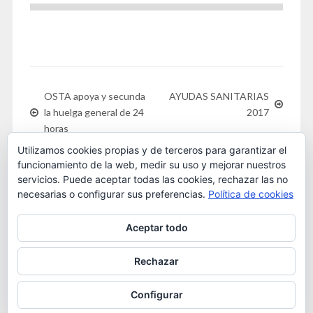
OSTA apoya y secunda
AYUDAS SANITARIAS
la huelga general de 24
2017
horas
Utilizamos cookies propias y de terceros para garantizar el
funcionamiento de la web, medir su uso y mejorar nuestros
servicios. Puede aceptar todas las cookies, rechazar las no
necesarias o configurar sus preferencias.
Política de cookies
Este obra está bajo una
licencia de Creative Commons
Aceptar todo
Reconocimiento-NoComercial 4.0 Internacional
. 2016
OSTA
Rechazar
Configurar