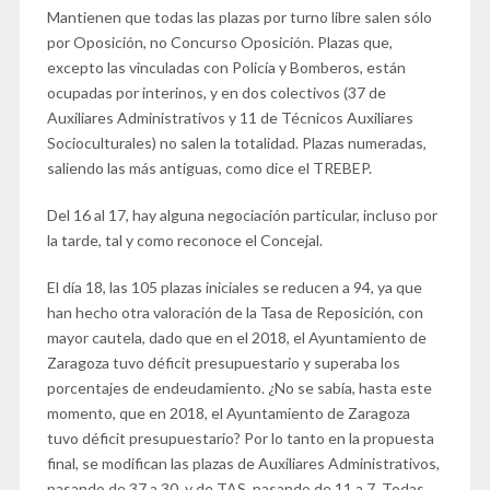
Mantienen que todas las plazas por turno libre salen sólo
por Oposición, no Concurso Oposición. Plazas que,
excepto las vinculadas con Policía y Bomberos, están
ocupadas por interinos, y en dos colectivos (37 de
Auxiliares Administrativos y 11 de Técnicos Auxiliares
Socioculturales) no salen la totalidad. Plazas numeradas,
saliendo las más antiguas, como dice el TREBEP.
Del 16 al 17, hay alguna negociación particular, incluso por
la tarde, tal y como reconoce el Concejal.
El día 18, las 105 plazas iniciales se reducen a 94, ya que
han hecho otra valoración de la Tasa de Reposición, con
mayor cautela, dado que en el 2018, el Ayuntamiento de
Zaragoza tuvo déficit presupuestario y superaba los
porcentajes de endeudamiento. ¿No se sabía, hasta este
momento, que en 2018, el Ayuntamiento de Zaragoza
tuvo déficit presupuestario? Por lo tanto en la propuesta
final, se modifican las plazas de Auxiliares Administrativos,
pasando de 37 a 30, y de TAS, pasando de 11 a 7. Todas