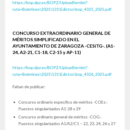
https://bop.dpz.es/BOPZ/UploadServlet?
ruta=Boletines\2025\131\Edictos\bop_4325_2025.pdf
CONCURSO EXTRAORDINARIO GENERAL DE
MÉRITOS SIMPLIFICADO EN EL
AYUNTAMIENTO DE ZARAGOZA -CESiTG-.
(A1-
24, A2-21, C1-18, C2-15 y AP-11)
https://bop.dpz.es/BOPZ/UploadServlet?
ruta=Boletines\2025\131\Edictos\bop_4326_2025.pdf
Faltan de publicar:
Concurso ordinario específico de méritos -COEs-.
Puestos singularizados A1-28 y 29
Concurso ordinario general de méritos -COG-.
Puestos singularizados A1/A2/C1 – 22, 23, 24, 26 y 27