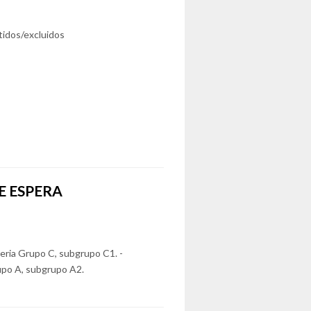
itidos/excluidos
E ESPERA
neria Grupo C, subgrupo C1. -
upo A, subgrupo A2.