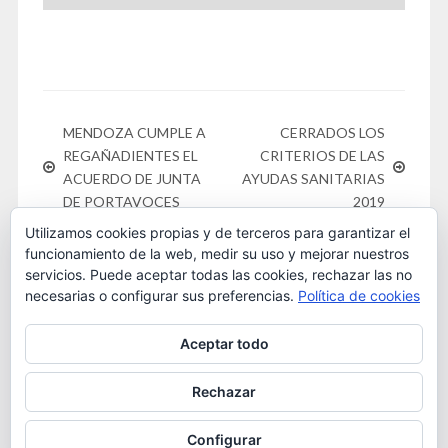
MENDOZA CUMPLE A
CERRADOS LOS
REGAÑADIENTES EL
CRITERIOS DE LAS
ACUERDO DE JUNTA
AYUDAS SANITARIAS
DE PORTAVOCES
2019
Utilizamos cookies propias y de terceros para garantizar el
funcionamiento de la web, medir su uso y mejorar nuestros
servicios. Puede aceptar todas las cookies, rechazar las no
necesarias o configurar sus preferencias.
Política de cookies
Este obra está bajo una
licencia de Creative Commons
Aceptar todo
Reconocimiento-NoComercial 4.0 Internacional
. 2016
OSTA
Rechazar
Configurar