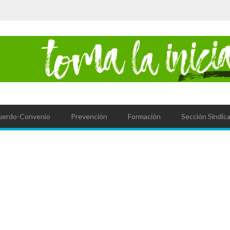
uerdo-Convenio
Prevención
Formación
Sección Sindica