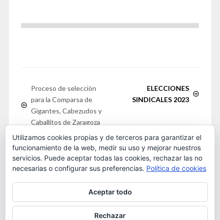
Proceso de selección
ELECCIONES
para la Comparsa de
SINDICALES 2023
Gigantes, Cabezudos y
Caballitos de Zaragoza
Utilizamos cookies propias y de terceros para garantizar el
funcionamiento de la web, medir su uso y mejorar nuestros
servicios. Puede aceptar todas las cookies, rechazar las no
necesarias o configurar sus preferencias.
Política de cookies
Este obra está bajo una
licencia de Creative Commons
Aceptar todo
Reconocimiento-NoComercial 4.0 Internacional
. 2016
OSTA
Rechazar