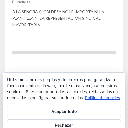
Noticias
A LA SEÑORA ALCALDESA NO LE IMPORTA NI LA
PLANTILLA NI LA REPRESENTACIÓN SINDICAL
MAYORITARIA
Utilizamos cookies propias y de terceros para garantizar el
funcionamiento de la web, medir su uso y mejorar nuestros
servicios. Puede aceptar todas las cookies, rechazar las no
necesarias o configurar sus preferencias.
Política de cookies
Este obra está bajo una
licencia de Creative Commons
Aceptar todo
Reconocimiento-NoComercial 4.0 Internacional
. 2016
OSTA
Rechazar