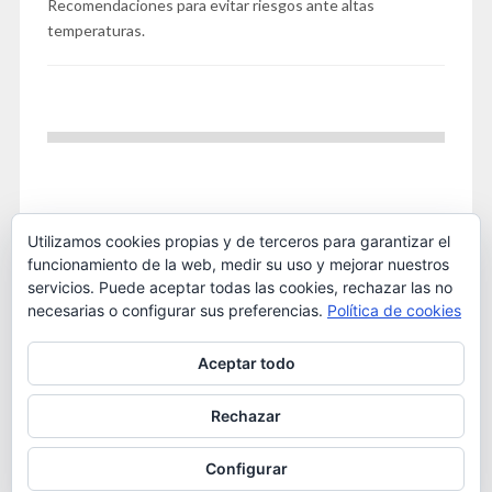
Recomendaciones para evitar riesgos ante altas
temperaturas.
Utilizamos cookies propias y de terceros para garantizar el
funcionamiento de la web, medir su uso y mejorar nuestros
servicios. Puede aceptar todas las cookies, rechazar las no
necesarias o configurar sus preferencias.
Política de cookies
Este obra está bajo una
licencia de Creative Commons
Aceptar todo
Reconocimiento-NoComercial 4.0 Internacional
. 2016
OSTA
Rechazar
Configurar