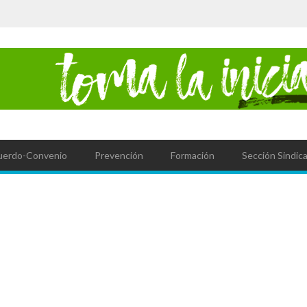
uerdo-Convenio
Prevención
Formación
Sección Sindica