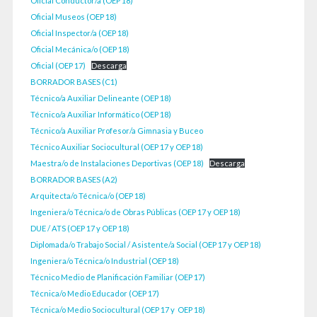
Oficial Conductor/a (OEP 18)
Oficial Museos (OEP 18)
Oficial Inspector/a (OEP 18)
Oficial Mecánica/o (OEP 18)
Oficial (OEP 17)
Descarga
BORRADOR BASES (C1)
Técnico/a Auxiliar Delineante (OEP 18)
Técnico/a Auxiliar Informático (OEP 18)
Técnico/a Auxiliar Profesor/a Gimnasia y Buceo
Técnico Auxiliar Sociocultural (OEP 17 y OEP 18)
Maestra/o de Instalaciones Deportivas (OEP 18)
Descarga
BORRADOR BASES (A2)
Arquitecta/o Técnica/o (OEP 18)
Ingeniera/o Técnica/o de Obras Públicas (OEP 17 y OEP 18)
DUE / ATS (OEP 17 y OEP 18)
Diplomada/o Trabajo Social / Asistente/a Social (OEP 17 y OEP 18)
Ingeniera/o Técnica/o Industrial (OEP 18)
Técnico Medio de Planificación Familiar (OEP 17)
Técnica/o Medio Educador (OEP 17)
Técnica/o Medio Sociocultural (OEP 17 y OEP 18)