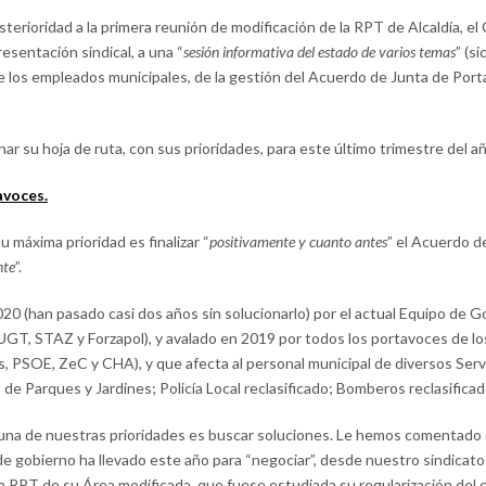
terioridad a la primera reunión de modificación de la RPT de Alcaldía, el
esentación sindical, a una “
sesión informativa del estado de varios temas
” (s
de los empleados municipales, de la gestión del Acuerdo de Junta de Po
ar su hoja de ruta, con sus prioridades, para este último trimestre del añ
avoces.
 máxima prioridad es finalizar “
positivamente y cuanto antes
” el Acuerdo d
nte
”.
20 (han pasado casi dos años sin solucionarlo) por el actual Equipo de G
UGT, STAZ y Forzapol), y avalado en 2019 por todos los portavoces de lo
s, PSOE, ZeC y CHA), y que afecta al personal municipal de diversos Servi
e Parques y Jardines; Policía Local reclasificado; Bomberos reclasificad
una de nuestras prioridades es buscar soluciones. Le hemos comentado 
e gobierno ha llevado este año para “negociar”, desde nuestro sindicato 
a RPT de su Área modificada, que fuese estudiada su regularización del