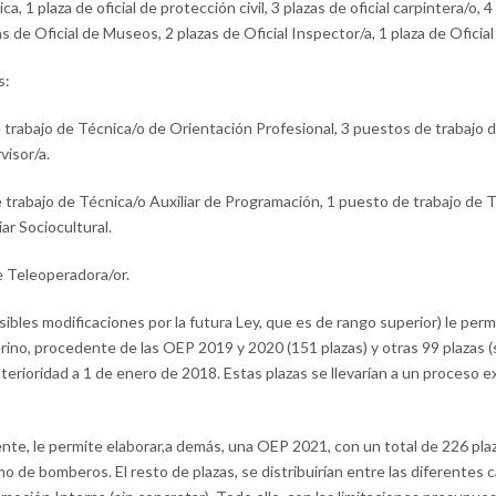
ica, 1 plaza de oficial de protección civil, 3 plazas de oficial carpintera/o,
s de Oficial de Museos, 2 plazas de Oficial Inspector/a, 1 plaza de Oficial
s:
e trabajo de Técnica/o de Orientación Profesional, 3 puestos de trabajo 
visor/a.
 trabajo de Técnica/o Auxiliar de Programación, 1 puesto de trabajo de T
ar Sociocultural.
e Teleoperadora/or.
ibles modificaciones por la futura Ley, que es de rango superior) le perm
rino, procedente de las OEP 2019 y 2020 (151 plazas) y otras 99 plazas (
erioridad a 1 de enero de 2018. Estas plazas se llevarían a un proceso ex
nte, le permite elaborar,a demás, una OEP 2021, con un total de 226 plaza
o de bomberos. El resto de plazas, se distribuirían entre las diferentes 