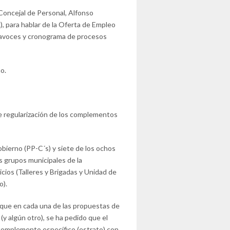
 Concejal de Personal, Alfonso
ic), para hablar de la Oferta de Empleo
rtavoces y cronograma de procesos
o.
e regularización de los complementos
obierno (PP-C´s) y siete de los ochos
s grupos municipales de la
cios (Talleres y Brigadas y Unidad de
o).
que en cada una de las propuestas de
(y algún otro), se ha pedido que el
 complemento específico (estrato) con