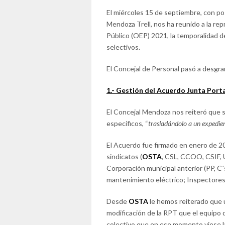
El miércoles 15 de septiembre, con pos
Mendoza Trell, nos ha reunido a la repr
Público (OEP) 2021, la temporalidad 
selectivos.
El Concejal de Personal pasó a desgran
1.- Gestión del Acuerdo Junta Port
El Concejal Mendoza nos reiteró que su
específicos, “
trasladándolo a un expedie
El Acuerdo fue firmado en enero de 20
sindicatos (
OSTA
, CSL, CCOO, CSIF, 
Corporación municipal anterior (PP, C´
mantenimiento eléctrico; Inspectores d
Desde
OSTA
le hemos reiterado que 
modificación de la RPT que el equipo d
colectivo que en ese momento viese l