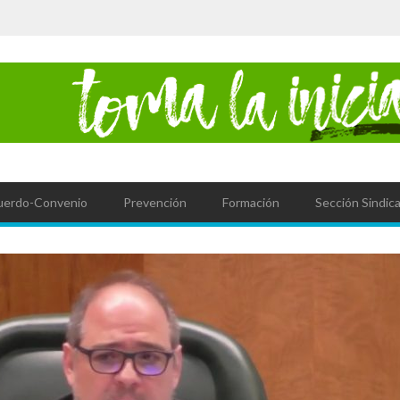
uerdo-Convenio
Prevención
Formación
Sección Sindica