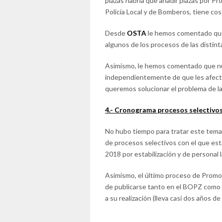
plazas habría que añadir plazas por Pr
Policía Local y de Bomberos, tiene co
Desde
OSTA
le hemos comentado que 
algunos de los procesos de las distin
Asimismo, le hemos comentado que nue
independientemente de que les afecte 
queremos solucionar el problema de la
4.- Cronograma procesos selectivo
No hubo tiempo para tratar este tema 
de procesos selectivos con el que es
2018 por estabilización y de personal la
Asimismo, el último proceso de Promoc
de publicarse tanto en el BOPZ como 
a su realización (lleva casi dos años de