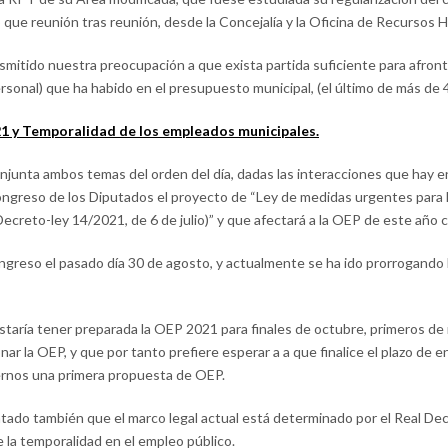
o que reunión tras reunión, desde la Concejalía y la Oficina de Recursos
smitido nuestra preocupación a que exista partida suficiente para afro
ersonal) que ha habido en el presupuesto municipal, (el último de más de 4
021 y Temporalidad de los empleados municipales.
junta ambos temas del orden del día, dadas las interacciones que hay e
ongreso de los Diputados el proyecto de “Ley de medidas urgentes para l
ecreto-ley 14/2021, de 6 de julio)” y que afectará a la OEP de este año 
ngreso el pasado día 30 de agosto, y actualmente se ha ido prorrogando l
aría tener preparada la OEP 2021 para finales de octubre, primeros de
onar la OEP, y que por tanto prefiere esperar a a que finalice el plazo de
acernos una primera propuesta de OEP.
tado también que el marco legal actual está determinado por el Real Decr
 la temporalidad en el empleo público.