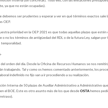
omoción Interna (sin concretar). Todo ello, con las limitaciones presupues
ste, ya que no están ocupadas).
debemos ser prudentes y esperar a ver en qué términos exactos sale la 
tas OEP.
stra prioridad en la OEP 2021 es que todas aquellas plazas que estén o
o no los términos de antigüedad del RDL o de la futura Ley, salgan por
 temporalidad.
s
.
del orden del día. Desde la Oficina de Recursos Humanos se nos remitir
tán trabajando. Tal y como os hemos comentado anteriormente, los proce
boral indefinido no fijo van a ir procediendo a su realización.
ión Interna de 50 plazas de Auxiliar Administrativo a Administrativo qu
en el BOE. Este es otro asunto más de los que desde
OSTA
hemos pedid
 retraso).