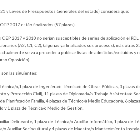
021 y Leyes de Presupuestos Generales del Estado) considera que:
OEP 2017 están finalizados (57 plazas).
s OEP 2017 y 2018 no serían susceptibles de serles de aplicación el RDL 1
cionarios (A2; C1, C2), (algunas ya finalizados sus procesos), más otras 2
 (actualmente se va a proceder a publicar listas de admitidos/excluidos y
urso Oposición).
 son las siguientes:
Técnica/o,1 plaza de Ingeniera/o Técnica/o de Obras Públicas, 3 plazas d
to y Protección Civil), 11 plazas de Diplomada/o Trabajo Asistenta/e Soci
 de Planificación Familia, 4 plazas de Técnico/a Medio Educador/a, 6 plaza
o y 1 plaza de Técnica/o Medio de Gestión.
iliar Delineante, 1 plaza de Técnica/o Auxiliar Informático, 1 plaza de Té
a/o Auxiliar Sociocultural y 4 plazas de Maestra/o Mantenimiento Instal