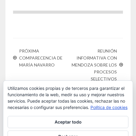
PRÓXIMA
REUNIÓN
COMPARECENCIA DE
INFORMATIVA CON
MARÍA NAVARRO
MENDOZA SOBRE LOS
PROCESOS
SELECTIVOS
Utilizamos cookies propias y de terceros para garantizar el
funcionamiento de la web, medir su uso y mejorar nuestros
servicios. Puede aceptar todas las cookies, rechazar las no
necesarias o configurar sus preferencias.
Política de cookies
Este obra está bajo una
licencia de Creative Commons
Aceptar todo
Reconocimiento-NoComercial 4.0 Internacional
. 2016
OSTA