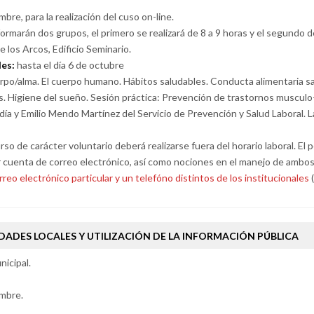
bre, para la realización del cuso on-line.
formarán dos grupos, el primero se realizará de 8 a 9 horas y el segundo d
e los Arcos, Edificio Seminario.
des:
hasta el día 6 de octubre
po/alma. El cuerpo humano. Hábitos saludables. Conducta alimentaria sa
s. Higiene del sueño. Sesión práctica: Prevención de trastornos musculo
día y Emilio Mendo Martínez del Servicio de Prevención y Salud Laboral. L
urso de carácter voluntario deberá realizarse fuera del horario laboral. E
r cuenta de correo electrónico, así como nociones en el manejo de ambo
rreo electrónico particular y un telefóno distintos de los institucionales
(
DADES LOCALES Y UTILIZACIÓN DE LA INFORMACIÓN PÚBLICA
icipal.
embre.