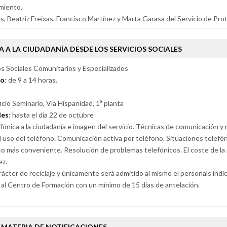
miento.
 Beatriz Freixas, Francisco Martínez y Marta Garasa del Servicio de Pro
A A LA CIUDADANÍA DESDE LOS SERVICIOS SOCIALES
s Sociales Comunitarios y Especializados
io
: de 9 a 14 horas.
ficio Seminario, Vía Hispanidad, 1ª planta
des
: hasta el día 22 de octubre
ónica a la ciudadanía e imagen del servicio. Técnicas de comunicación y r
l uso del teléfono. Comunicación activa por teléfono. Situaciones telefó
ico más conveniente. Resolución de problemas telefónicos. El coste de la 
ez.
rácter de reciclaje y únicamente será admitido al mismo el personals indi
a al Centro de Formación con un mínimo de 15 días de antelación.
 MATERIA DE NOTIFICACIONES