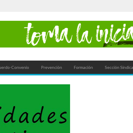
uerdo-Convenio
Prevención
Formación
Sección Sindica