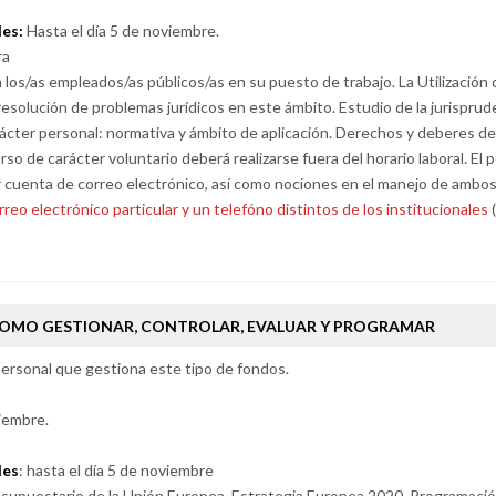
des:
Hasta el día 5 de noviembre.
ra
a los/as empleados/as públicos/as en su puesto de trabajo. La Utilizació
resolución de problemas jurídicos en este ámbito. Estudio de la jurisprude
cter personal: normativa y ámbito de aplicación. Derechos y deberes de 
urso de carácter voluntario deberá realizarse fuera del horario laboral. E
r cuenta de correo electrónico, así como nociones en el manejo de ambo
rreo electrónico particular y un telefóno distintos de los institucionales
(
 COMO GESTIONAR, CONTROLAR, EVALUAR Y PROGRAMAR
rsonal que gestiona este tipo de fondos.
iembre.
des
: hasta el día 5 de noviembre
esupuestario de la Unión Europea. Estrategia Europea 2020. Programació