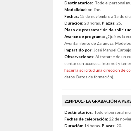
Destinatarios:
Todo el personal mun
Modalidad
: on-line.
Fechas:
15 de noviembre a 15 de dic
Duración:
20 horas.
Plazas:
25.
Plazo de presentación de solicitu
Avance de programa:
¿Qué es la eco
Ayuntamiento de Zaragoza. Modelos d
Impartido por
: José Manuel Carbaj
Observaciones
: Al tratarse de un c
contar con acceso a Internet y tene
hacer la solicitud una dirección de co
datos-Datos de formación).
21NPD01.- LA GRABACIÓN A PER
Destinatarios
: Todo el personal mun
Fechas de celebración:
22 de novie
Duración:
16 horas.
Plazas
: 20.