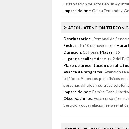
Organización de actos en un Ayunta
Impartido por
: Gema Fernández-Ges,
21ATF01.- ATENCIÓN TELEFÓNIC
Destinatarios:
Personal de Servicio
Fechas:
8 a 10 de noviembre.
Horar
Duración:
15 horas.
Plazas:
15
Lugar de realización
: Aula 2 del Edi
Plazo de presentación de solicitu
Avance de programa:
Atención telef
teléfono. Aspectos psicofísicos en e
personas difíciles y su trato telefón
Impartido por
: Ramiro Canal Martín
Observaciones
: Este curso tiene ca
Servicio y cuya relación será remitid
21NLN01.- NORMATIVA LEGAL EN