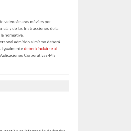
n de videocámaras móviles por
ncia y de las Instrucciones de la
la normativa.
l personal admitido al mismo deberá
s. Igualmente
deberá incluirse al
Aplicaciones Corporativas-Mis
n, gestión en información de fondos.