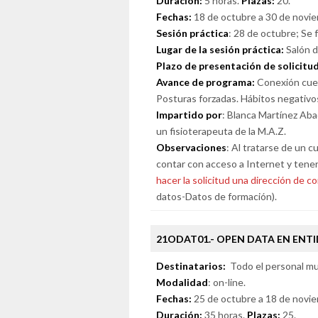
Duración:
5 horas.
Plazas:
20.
Fechas:
18 de octubre a 30 de noviem
Sesión práctica
: 28 de octubre; Se 
Lugar de la sesión práctica:
Salón d
Plazo de presentación de solicitu
Avance de programa:
Conexión cuer
Posturas forzadas. Hábitos negativo
Impartido por
: Blanca Martínez Aba
un fisioterapeuta de la M.A.Z.
Observaciones
: Al tratarse de un c
contar con acceso a Internet y tene
hacer la solicitud una dirección de co
datos-Datos de formación).
21ODAT01.- OPEN DATA EN ENTI
Destinatarios:
Todo el personal mun
Modalidad
: on-line.
Fechas:
25 de octubre a 18 de novi
Duración:
35 horas.
Plazas:
25.