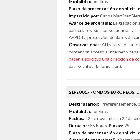
Modalidad
: on-line.
Plazo de presentación de solicitu
Impartido por:
Carlos Martínez Sier
Avance de programa:
La grabación 
particulares, sus consecuencias y la 
AEPD. La protección de datos de cará
Observaciones
: Al tratarse de un c
contar con acceso a Internet y tene
hacer la solicitud una dirección de co
datos-Datos de formación).
21FEU01.- FONDOS EUROPEOS.
Destinatarios:
Preferentemente, pe
Modalidad
: on-line.
Fechas:
22 de noviembre a 22 de dic
Duración:
35 horas.
Plazas:
25.
Plazo de presentación de solicitu
Avance de programa:
El sistema pr