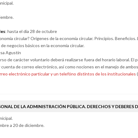
icipal.
iembre.
des
: hasta el día 28 de octubre
nomía circular? Orígenes de la economía circular. Principios. Beneficios. 
e negocios básicos en la economía circular.
osa Agustín
urso de carácter voluntario deberá realizarse fuera del horario laboral. E
r cuenta de correo electrónico, así como nociones en el manejo de ambo
rreo electrónico particular y un telefóno distintos de los institucionales
(
SONAL DE LA ADMINISTRACIÓN PÚBLICA. DERECHOS Y DEBERES 
icipal.
mbre a 20 de diciembre.