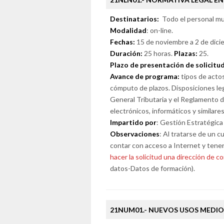
Destinatarios:
Todo el personal mun
Modalidad
: on-line.
Fechas:
15 de noviembre a 2 de dici
Duración:
25 horas.
Plazas:
25.
Plazo de presentación de solicitu
Avance de programa:
tipos de actos
cómputo de plazos. Disposiciones leg
General Tributaria y el Reglamento d
electrónicos, informáticos y similares
Impartido por
: Gestión Estratégica
Observaciones
: Al tratarse de un c
contar con acceso a Internet y tene
hacer la solicitud una dirección de co
datos-Datos de formación).
21NUM01.- NUEVOS USOS MEDIO