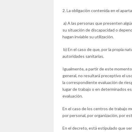
2. La obligación contenida en el apart
a) A las personas que presenten algún 
su situación de discapacidad o depend
hagan inviable su utilización.
b) En el caso de que, por la propia natu
autoridades sanitarias.
Igualmente, a partir de este momento,
general, no resultará preceptivo el u
la correspondiente evaluación de rie
lugar de trabajo o en determinados espa
evaluación.
En el caso de los centros de trabajo m
por personal, por organización, por est
En el decreto, está estipulado que se