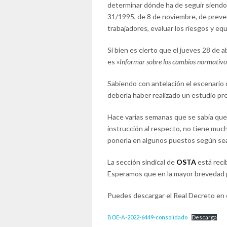
determinar dónde ha de seguir siendo 
31/1995, de 8 de noviembre, de preven
trabajadores, evaluar los riesgos y eq
Si bien es cierto que el jueves 28 de a
es «
Informar sobre los cambios normativos 
Sabiendo con antelación el escenario q
debería haber realizado un estudio pre
Hace varias semanas que se sabía que h
instrucción al respecto, no tiene much
ponerla en algunos puestos según sea
La sección sindical de
OSTA
está reci
Esperamos que en la mayor brevedad po
Puedes descargar el Real Decreto en e
BOE-A-2022-6449-consolidado
Descarga