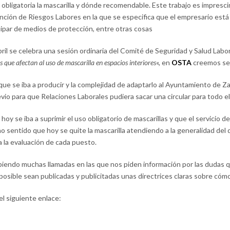
obligatoria la mascarilla y dónde recomendable. Este trabajo es impresci
ción de Riesgos Labores en la que se especifica que el empresario está 
uipar de medios de protección, entre otras cosas
bril se celebra una sesión ordinaria del Comité de Seguridad y Salud Labor
que afectan al uso de mascarilla en espacios interiores
«, en
OSTA
creemos se 
ue se iba a producir y la complejidad de adaptarlo al Ayuntamiento de Za
vio para que Relaciones Laborales pudiera sacar una circular para todo el
oy se iba a suprimir el uso obligatorio de mascarillas y que el servicio 
o sentido que hoy se quite la mascarilla atendiendo a la generalidad del
 la evaluación de cada puesto.
biendo muchas llamadas en las que nos piden información por las dudas que
sible sean publicadas y publicitadas unas directrices claras sobre cómo
l siguiente enlace: