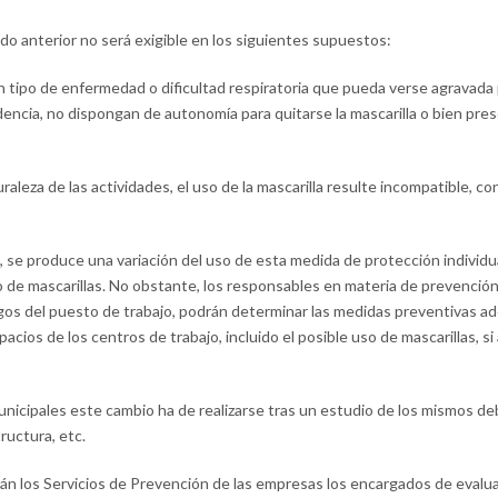
ado anterior no será exigible en los siguientes supuestos:
tipo de enfermedad o dificultad respiratoria que pueda verse agravada po
encia, no dispongan de autonomía para quitarse la mascarilla o bien pr
raleza de las actividades, el uso de la mascarilla resulte incompatible, con
 se produce una variación del uso de esta medida de protección individua
so de mascarillas. No obstante, los responsables en materia de prevención
sgos del puesto de trabajo, podrán determinar las medidas preventivas a
cios de los centros de trabajo, incluido el posible uso de mascarillas, si a
unicipales este cambio ha de realizarse tras un estudio de los mismos debi
ructura, etc.
rán los Servicios de Prevención de las empresas los encargados de evalua