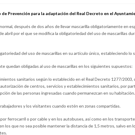
o de Prevención para la adaptación del Real Decreto en el Ayuntami
 normal, después de dos años de llevar mascarilla obligatoriamente en esp
bril por el que se modifica la obligatoriedad del uso de mascarillas duran
gatoriedad del uso de mascarillas en su artículo único, estableciendo lo 
nte quedan obligadas al uso de mascarillas en los siguientes supuestos:
cimientos sanitarios según lo establecido en el Real Decreto 1277/2003, 
utorización de centros, servicios y establecimientos sanitarios, por part
cepción de las personas ingresadas cuando permanezcan en su habitación.
 trabajadores y los visitantes cuando estén en zonas compartidas.
por ferrocarril o por cable y en los autobuses, así como en los transporte
 los que no sea posible mantener la distancia de 1,5 metros, salvo en 
tes.