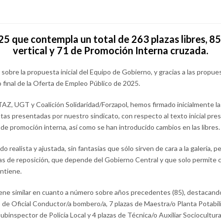
5 que contempla un total de 263 plazas libres, 8
vertical y 71 de Promoción Interna cruzada.
sobre la propuesta inicial del Equipo de Gobierno, y gracias a las propu
 final de la Oferta de Empleo Público de 2025.
TAZ, UGT y Coalición Solidaridad/Forzapol, hemos firmado inicialmente 
s presentadas por nuestro sindicato, con respecto al texto inicial pres
de promoción interna, así como se han introducido cambios en las libres.
do realista y ajustada, sin fantasías que sólo sirven de cara a la galería,
asas de reposición, que depende del Gobierno Central y que solo permite 
antiene.
ene similar en cuanto a número sobre años precedentes (85), destacando
s de Oficial Conductor/a bombero/a, 7 plazas de Maestra/o Planta Potabili
binspector de Policía Local y 4 plazas de Técnica/o Auxiliar Sociocultur