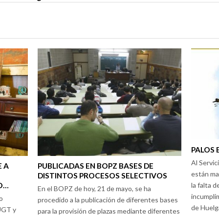
PALOS 
Al Servic
 A
PUBLICADAS EN BOPZ BASES DE
están ma
DISTINTOS PROCESOS SELECTIVOS
O…
la falta 
En el BOPZ de hoy, 21 de mayo, se ha
incumpli
o
procedido a la publicación de diferentes bases
de Huelg
UGT y
para la provisión de plazas mediante diferentes