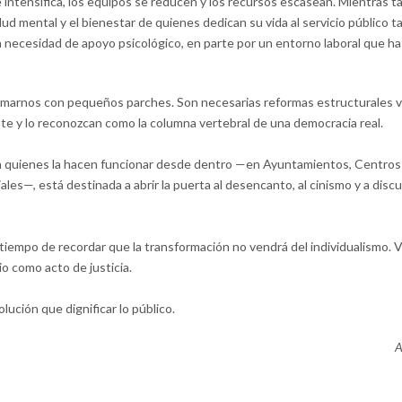
se intensifica, los equipos se reducen y los recursos escasean. Mientras ta
ud mental y el bienestar de quienes dedican su vida al servicio público 
a necesidad de apoyo psicológico, en parte por un entorno laboral que ha
arnos con pequeños parches. Son necesarias reformas estructurales va
ste y lo reconozcan como la columna vertebral de una democracia real.
a quienes la hacen funcionar desde dentro —en Ayuntamientos, Centros 
ales—, está destinada a abrir la puerta al desencanto, al cinismo y a dis
s tiempo de recordar que la transformación no vendrá del individualismo.
io como acto de justicia.
ución que dignificar lo público.
A