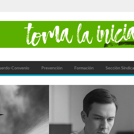
uerdo-Convenio
Prevención
Formación
Sección Sindica