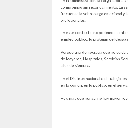
En la administración, la carga laboral 
compromiso sin reconocimiento. La sal
frecuente la sobrecarga emocional y l
profesionales.
En este contexto, no podemos conform
empleo público, lo protejan del desga
Porque una democracia que no cuida 
de Mayores, Hospitales, Servicios Soci
a los de siempre.
En el Día Internacional del Trabajo, e
en lo común, en lo público, en el servic
Hoy, más que nunca, no hay mayor revol