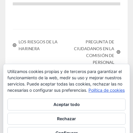
LOS RIESGOS DE LA
PREGUNTA DE
HARINERA
CIUDADANOS EN LA
COMISIÓN DE
PERSONAL
Utilizamos cookies propias y de terceros para garantizar el
funcionamiento de la web, medir su uso y mejorar nuestros
servicios. Puede aceptar todas las cookies, rechazar las no
necesarias o configurar sus preferencias.
Política de cookies
Este obra está bajo una
licencia de Creative Commons
Aceptar todo
Reconocimiento-NoComercial 4.0 Internacional
. 2016
OSTA
Rechazar
Configurar