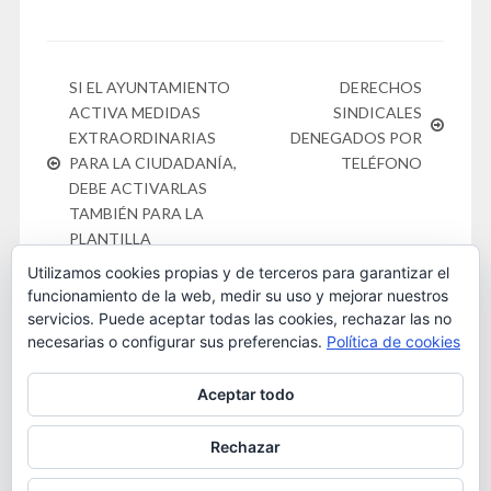
SI EL AYUNTAMIENTO
DERECHOS
ACTIVA MEDIDAS
SINDICALES
EXTRAORDINARIAS
DENEGADOS POR
PARA LA CIUDADANÍA,
TELÉFONO
DEBE ACTIVARLAS
TAMBIÉN PARA LA
PLANTILLA
Utilizamos cookies propias y de terceros para garantizar el
funcionamiento de la web, medir su uso y mejorar nuestros
servicios. Puede aceptar todas las cookies, rechazar las no
necesarias o configurar sus preferencias.
Política de cookies
Este obra está bajo una
licencia de Creative Commons
Aceptar todo
Reconocimiento-NoComercial 4.0 Internacional
. 2016
OSTA
Rechazar